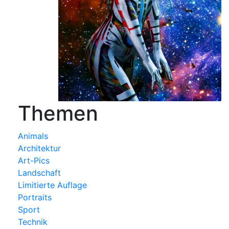
Themen
Animals
Architektur
Art-Pics
Landschaft
Limitierte Auflage
Portraits
Sport
Technik