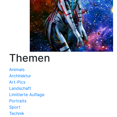
Themen
Animals
Architektur
Art-Pics
Landschaft
Limitierte Auflage
Portraits
Sport
Technik