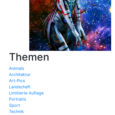
Themen
Animals
Architektur
Art-Pics
Landschaft
Limitierte Auflage
Portraits
Sport
Technik