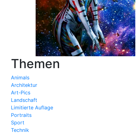
Themen
Animals
Architektur
Art-Pics
Landschaft
Limitierte Auflage
Portraits
Sport
Technik