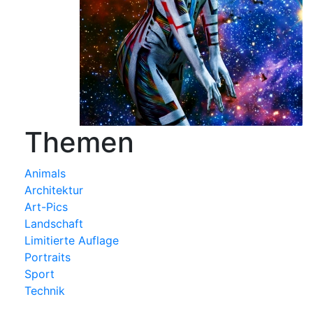
Themen
Animals
Architektur
Art-Pics
Landschaft
Limitierte Auflage
Portraits
Sport
Technik