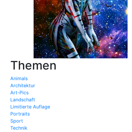
Themen
Animals
Architektur
Art-Pics
Landschaft
Limitierte Auflage
Portraits
Sport
Technik