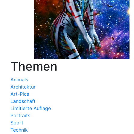
Themen
Animals
Architektur
Art-Pics
Landschaft
Limitierte Auflage
Portraits
Sport
Technik