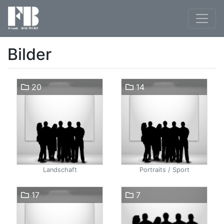
Bilder
20
14
Landschaft
Portraits / Sport
17
7