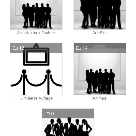
Architektur / Technik
Art-Pics
12
14
Limitierte Auflage
Animals
0