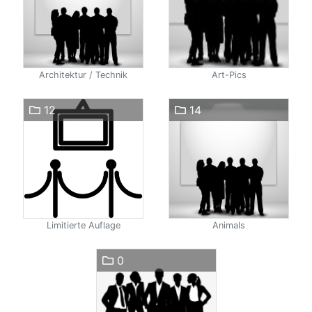
Architektur / Technik
Art-Pics
12
14
Limitierte Auflage
Animals
0