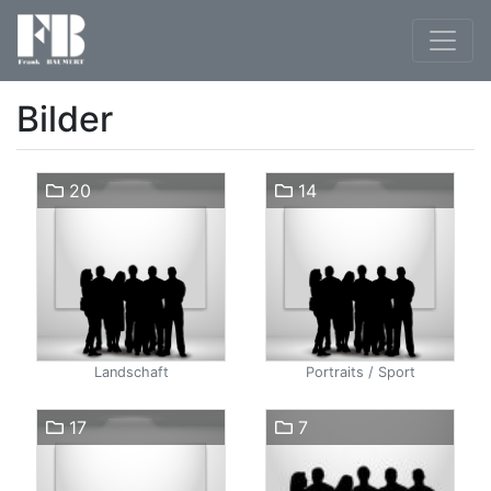
Bilder
20
14
Landschaft
Portraits / Sport
17
7