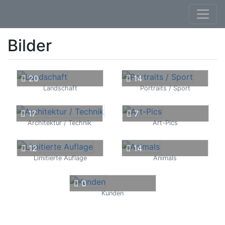
Bilder
20
14
Landschaft
Portraits / Sport
17
7
Architektur / Technik
Art-Pics
12
14
Limitierte Auflage
Animals
0
Kunden