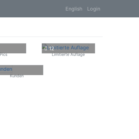
English
Login
12
Pics
Limitierte Auflage
0
Kunden