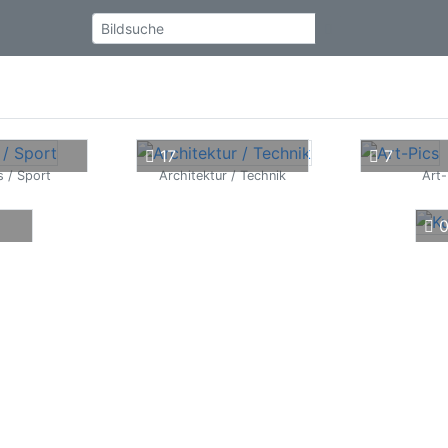
17
7
s / Sport
Architektur / Technik
Art-