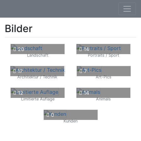
Bilder
20
14
Landschaft
Portraits / Sport
17
7
Architektur / Technik
Art-Pics
12
14
Limitierte Auflage
Animals
0
Kunden