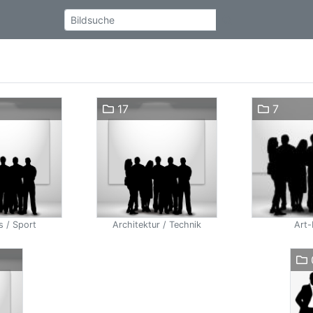
17
7
s / Sport
Architektur / Technik
Art-