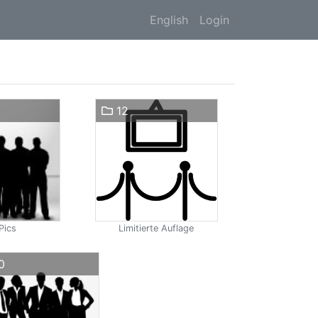
English
Login
12
Pics
Limitierte Auflage
0