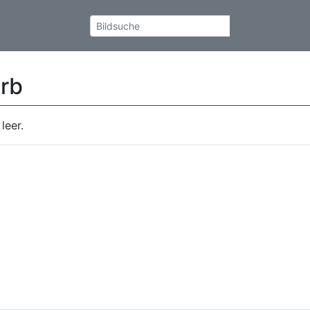
rb
leer.