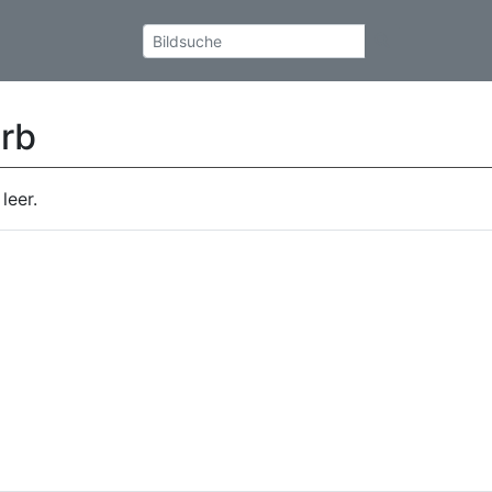
rb
leer.