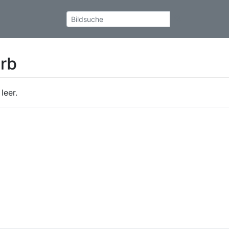
rb
leer.